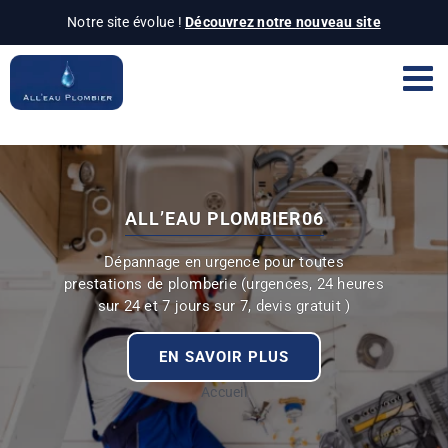
Notre site évolue !
Découvrez notre nouveau site
Passer
au
contenu
ALL’EAU PLOMBIER06
Dépannage en urgence pour toutes
prestations de plomberie (urgences, 24 heures
sur 24 et 7 jours sur 7, devis gratuit )
EN SAVOIR PLUS
Accueil