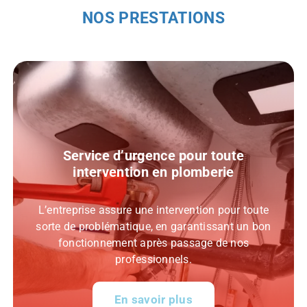
NOS PRESTATIONS
ute
e
Installation sanitaire
ur toute
Qu’il s’agisse d’installation d’équipement s
t un bon
et chaudière, de raccordement ou de trav
 nos
rénovation, notre spécialiste répond à votre
En savoir plus